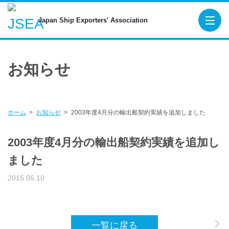
Japan Ship Exporters' Associa
Japan Ship Exporters' Association
TOP
お知らせ
About JSEA
Membership
Maritime Organizations
ホーム
お知らせ
2003年度4月分の輸出船契約実績を追加しました
Figures for New Export Ship Orders
2003年度4月分の輸出船契約実績を追加し
Publications
ました
SEA-Japan
2015.06.10
SHIPBUILDING AND MARINE ENGINEE
Digital Platform
一覧に戻る