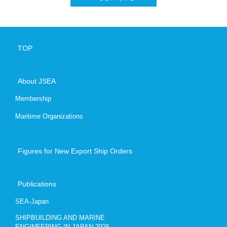
Contact
+81-3-620
TOP
Japanese
E
About JSEA
Membership
Maritime Organizations
Figures for New Export Ship Orders
Publications
SEA-Japan
SHIPBUILDING AND MARINE
ENGINEERING IN JAPAN 2026