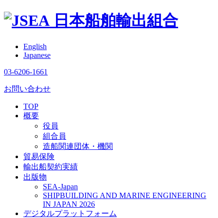
日本船舶輸出組合
English
Japanese
03-6206-1661
お問い合わせ
TOP
概要
役員
組合員
造船関連団体・機関
貿易保険
輸出船契約実績
出版物
SEA-Japan
SHIPBUILDING AND MARINE ENGINEERING
IN JAPAN 2026
デジタルプラットフォーム