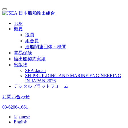
日本船舶輸出組合
TOP
概要
役員
組合員
造船関連団体・機関
貿易保険
輸出船契約実績
出版物
SEA-Japan
SHIPBUILDING AND MARINE ENGINEERING
IN JAPAN 2026
デジタルプラットフォーム
お問い合わせ
03-6206-1661
Japanese
English