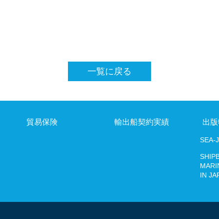
出版物
SEA-Japan
SHIPBUILDING AND MARINE ENGINEERING IN 
一覧に戻る
デジタルプラットフォーム
貿易保険
輸出船契約実績
出版
SEA-
SHIP
MARI
IN JA