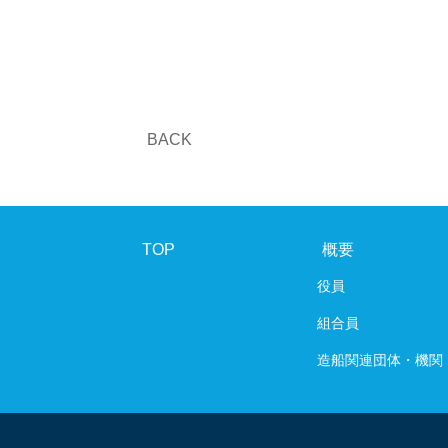
BACK
TOP
概要
役員
組合員
造船関連団体・機関