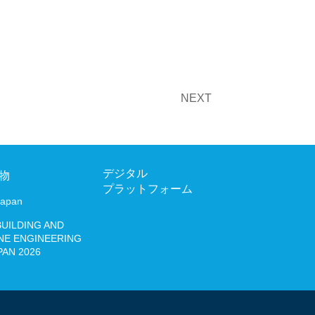
JAPAN 2026
NEXT
03-6206
デジタル
お問い合わせ
物
プラットフォーム
Japan
Japanese
English
BUILDING AND
NE ENGINEERING
PAN 2026