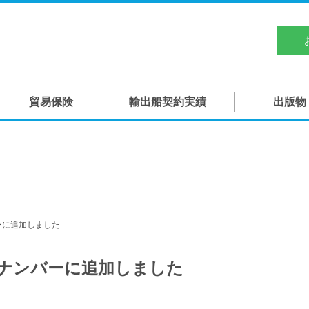
日本船舶輸出組合
TOP
貿易保険
輸出船契約実績
出版物
概要
役員
組合員
造船関連団体・機関
ンバーに追加しました
貿易保険
バックナンバーに追加しました
輸出船契約実績