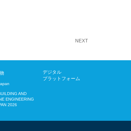
JAPAN 2026
NEXT
03-6206
デジタル
お問い合わせ
物
プラットフォーム
Japan
Japanese
English
BUILDING AND
NE ENGINEERING
PAN 2026