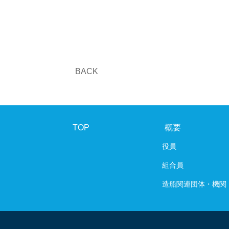
BACK
TOP
概要
役員
組合員
造船関連団体・機関