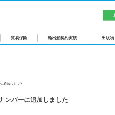
日本船舶輸出組合
TOP
貿易保険
輸出船契約実績
出版物
概要
役員
組合員
造船関連団体・機関
ンバーに追加しました
貿易保険
バックナンバーに追加しました
輸出船契約実績