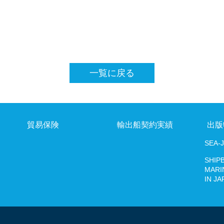
出版物
SEA-Japan
SHIPBUILDING AND MARINE ENGINEERING IN 
一覧に戻る
デジタルプラットフォーム
貿易保険
輸出船契約実績
出版
SEA-
SHIP
MARI
IN JA