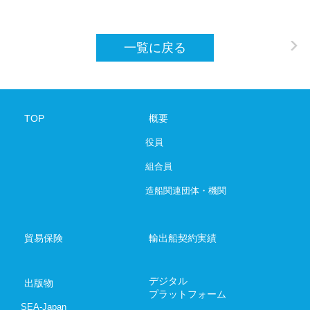
SHIPBUILDING AND MARINE ENGINEE
一覧に戻る
デジタルプラットフォーム
お問い合わ
TOP
概要
03-6206-
役員
Japanese
E
組合員
造船関連団体・機関
貿易保険
輸出船契約実績
デジタル
出版物
プラットフォーム
SEA-Japan