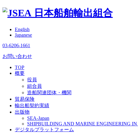
日本船舶輸出組合
English
Japanese
03-6206-1661
お問い合わせ
TOP
概要
役員
組合員
造船関連団体・機関
貿易保険
輸出船契約実績
出版物
SEA-Japan
SHIPBUILDING AND MARINE ENGINEERING IN 
デジタルプラットフォーム