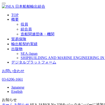
日本船舶輸出組合
TOP
概要
役員
組合員
造船関連団体・機関
貿易保険
輸出船契約実績
出版物
SEA-Japan
SHIPBUILDING AND MARINE ENGINEERING IN 
デジタルプラットフォーム
お問い合わせ
03-6206-1661
Japanese
English
お知らせ
ホーム
お知らせ
SEA-JAPAN No.329をバックナンバーに追