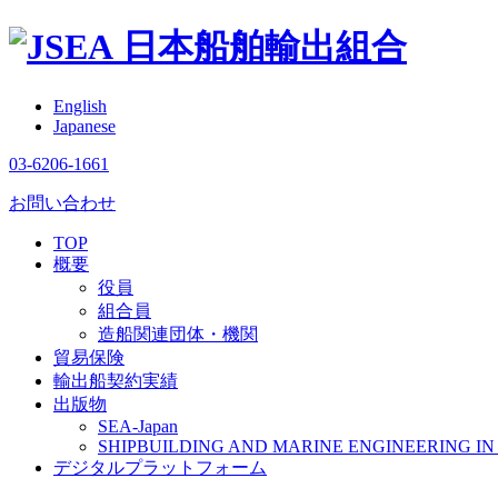
日本船舶輸出組合
English
Japanese
03-6206-1661
お問い合わせ
TOP
概要
役員
組合員
造船関連団体・機関
貿易保険
輸出船契約実績
出版物
SEA-Japan
SHIPBUILDING AND MARINE ENGINEERING IN 
デジタルプラットフォーム