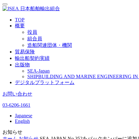
日本船舶輸出組合
TOP
概要
役員
組合員
造船関連団体・機関
貿易保険
輸出船契約実績
出版物
SEA-Japan
SHIPBUILDING AND MARINE ENGINEERING IN 
デジタルプラットフォーム
お問い合わせ
03-6206-1661
Japanese
English
お知らせ
ホーム
お知らせ
SEA-JAPAN No.352をバックナンバーに追