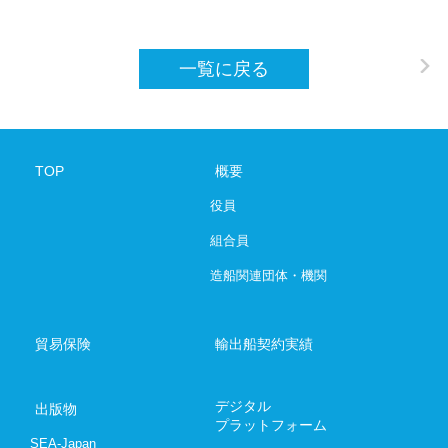
SHIPBUILDING AND MARINE ENGINEE
一覧に戻る
デジタルプラットフォーム
お問い合わ
TOP
概要
03-6206-
役員
Japanese
E
組合員
造船関連団体・機関
貿易保険
輸出船契約実績
デジタル
出版物
プラットフォーム
SEA-Japan