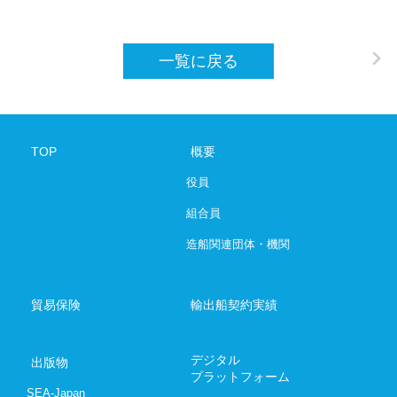
SHIPBUILDING AND MARINE ENGINEE
一覧に戻る
デジタルプラットフォーム
お問い合わ
TOP
概要
03-6206-
役員
Japanese
E
組合員
造船関連団体・機関
貿易保険
輸出船契約実績
デジタル
出版物
プラットフォーム
SEA-Japan