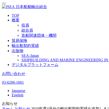
日本船舶輸出組合
TOP
概要
役員
組合員
造船関連団体・機関
貿易保険
輸出船契約実績
出版物
SEA-Japan
SHIPBUILDING AND MARINE ENGINEERING IN 
デジタルプラットフォーム
お問い合わせ
03-6206-1661
Japanese
English
お知らせ
ホーム
お知らせ
2010年度4月分の輸出船契約実績を追加しま