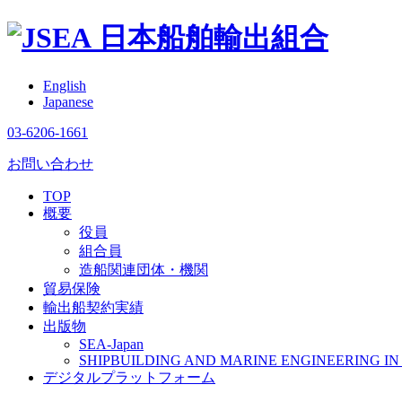
日本船舶輸出組合
English
Japanese
03-6206-1661
お問い合わせ
TOP
概要
役員
組合員
造船関連団体・機関
貿易保険
輸出船契約実績
出版物
SEA-Japan
SHIPBUILDING AND MARINE ENGINEERING IN 
デジタルプラットフォーム