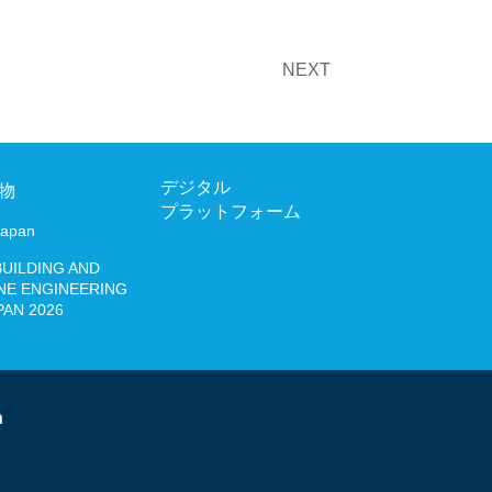
NEXT
JAPAN 2026
デジタル
物
プラットフォーム
Japan
03-6206
BUILDING AND
お問い合わせ
NE ENGINEERING
PAN 2026
Japanese
English
n