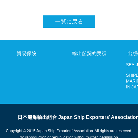
出版物
SEA-Japan
一覧に戻る
SHIPBUILDING AND MARINE ENGINEERING IN 
貿易保険
デジタルプラットフォーム
輸出船契約実績
出版
SEA-
SHIP
MARI
IN JA
日本船舶輸出組合 Japan Ship Exporters’ Associatio
Copyright © 2015 Japan Ship Exporters' Association. All rights are reserved.
No reproduction or republication without written permission.