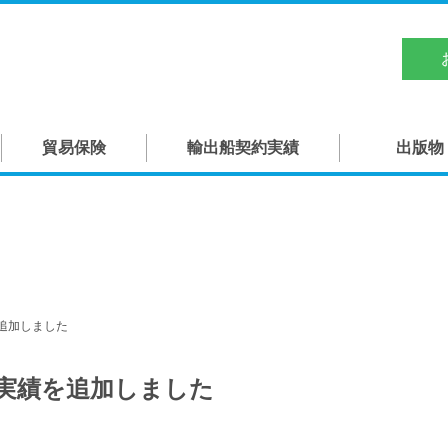
日本船舶輸出組合
TOP
貿易保険
輸出船契約実績
出版物
概要
役員
組合員
造船関連団体・機関
を追加しました
貿易保険
約実績を追加しました
輸出船契約実績