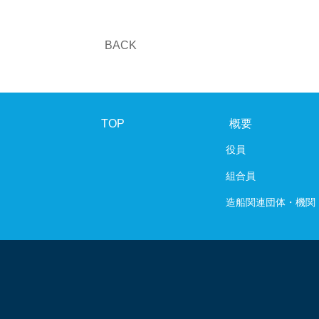
BACK
TOP
概要
役員
組合員
造船関連団体・機関