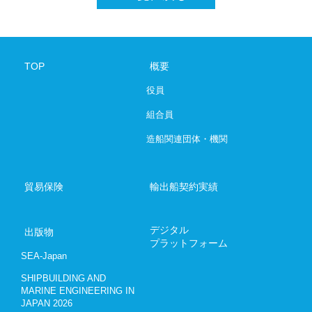
SHIPBUILDING AND MARINE ENGINEE
デジタルプラットフォーム
TOP
概要
役員
お問い合わ
組合員
03-6206-
造船関連団体・機関
Japanese
E
貿易保険
輸出船契約実績
デジタル
出版物
プラットフォーム
SEA-Japan
SHIPBUILDING AND
MARINE ENGINEERING IN
JAPAN 2026