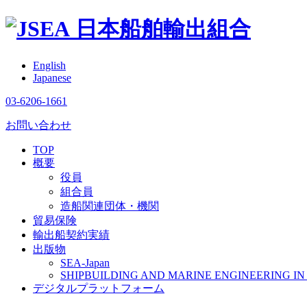
日本船舶輸出組合
English
Japanese
03-6206-1661
お問い合わせ
TOP
概要
役員
組合員
造船関連団体・機関
貿易保険
輸出船契約実績
出版物
SEA-Japan
SHIPBUILDING AND MARINE ENGINEERING IN 
デジタルプラットフォーム