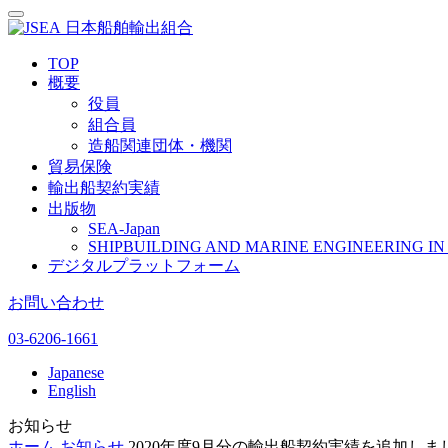
日本船舶輸出組合
TOP
概要
役員
組合員
造船関連団体・機関
貿易保険
輸出船契約実績
出版物
SEA-Japan
SHIPBUILDING AND MARINE ENGINEERING IN 
デジタルプラットフォーム
お問い合わせ
03-6206-1661
Japanese
English
お知らせ
ホーム
お知らせ
2020年度9月分の輸出船契約実績を追加しま