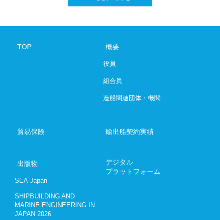
SHIPBUILDING AND MARINE ENGINEE
デジタルプラットフォーム
TOP
概要
役員
お問い合わ
組合員
03-6206-
造船関連団体・機関
Japanese
E
貿易保険
輸出船契約実績
デジタル
出版物
プラットフォーム
SEA-Japan
SHIPBUILDING AND
MARINE ENGINEERING IN
JAPAN 2026