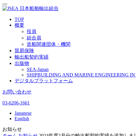
日本船舶輸出組合
TOP
概要
役員
組合員
造船関連団体・機関
貿易保険
輸出船契約実績
出版物
SEA-Japan
SHIPBUILDING AND MARINE ENGINEERING IN 
デジタルプラットフォーム
お問い合わせ
03-6206-1661
Japanese
English
お知らせ
ホーム
お知らせ
2024年度2月分の輸出船契約実績を追加しま