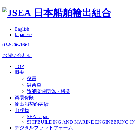
日本船舶輸出組合
English
Japanese
03-6206-1661
お問い合わせ
TOP
概要
役員
組合員
造船関連団体・機関
貿易保険
輸出船契約実績
出版物
SEA-Japan
SHIPBUILDING AND MARINE ENGINEERING IN 
デジタルプラットフォーム