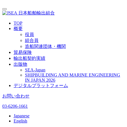
日本船舶輸出組合
TOP
概要
役員
組合員
造船関連団体・機関
貿易保険
輸出船契約実績
出版物
SEA-Japan
SHIPBUILDING AND MARINE ENGINEERING
IN JAPAN 2026
デジタルプラットフォーム
お問い合わせ
03-6206-1661
Japanese
English