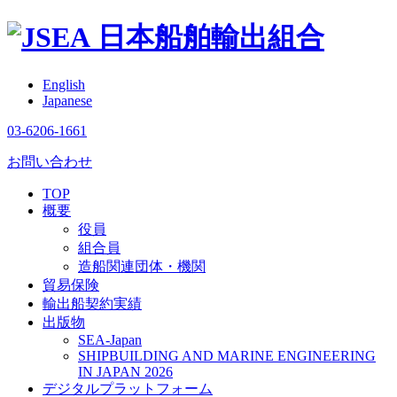
日本船舶輸出組合
English
Japanese
03-6206-1661
お問い合わせ
TOP
概要
役員
組合員
造船関連団体・機関
貿易保険
輸出船契約実績
出版物
SEA-Japan
SHIPBUILDING AND MARINE ENGINEERING
IN JAPAN 2026
デジタルプラットフォーム