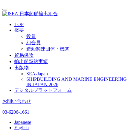
日本船舶輸出組合
TOP
概要
役員
組合員
造船関連団体・機関
貿易保険
輸出船契約実績
出版物
SEA-Japan
SHIPBUILDING AND MARINE ENGINEERING
IN JAPAN 2026
デジタルプラットフォーム
お問い合わせ
03-6206-1661
Japanese
English