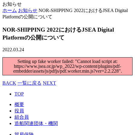
お知らせ
ホーム
お知らせ
NOR-SHIPPING 2022におけるJSEA Digital
Platformの公開について
NOR-SHIPPING 2022におけるJSEA Digital
Platformの公開について
2022.03.24
Setting up fake worker failed: "Cannot load script at:
https://www.jsea.or.jp/wp_2022/wp-content/plugins/pdf-
embedder/assets/js/pdfjs/pdf.worker.min.js?ver=2.2.228".
BACK
一覧に戻る
NEXT
TOP
概要
役員
組合員
造船関連団体・機関
貿易保険