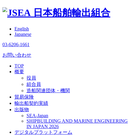
日本船舶輸出組合
English
Japanese
03-6206-1661
お問い合わせ
TOP
概要
役員
組合員
造船関連団体・機関
貿易保険
輸出船契約実績
出版物
SEA-Japan
SHIPBUILDING AND MARINE ENGINEERING
IN JAPAN 2026
デジタルプラットフォーム