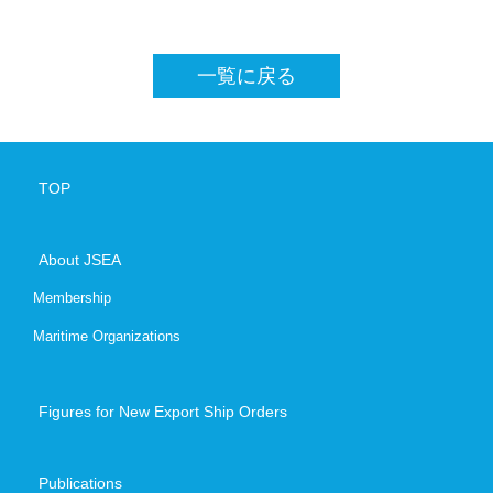
Contact
一覧に戻る
+81-3-620
Japanese
E
TOP
About JSEA
Membership
Maritime Organizations
Figures for New Export Ship Orders
Publications