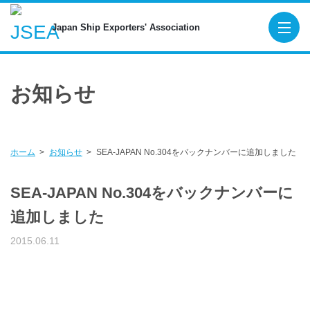
Japan Ship Exporters' Associa
Japan Ship Exporters' Association
TOP
お知らせ
About JSEA
Membership
Maritime Organizations
ホーム
お知らせ
SEA-JAPAN No.304をバックナンバーに追加しました
Figures for New Export Ship Orders
SEA-JAPAN No.304をバックナンバーに
Publications
追加しました
SEA-Japan
2015.06.11
SHIPBUILDING AND MARINE ENGINEE
Digital Platform