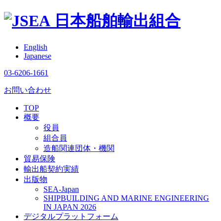
日本船舶輸出組合
English
Japanese
03-6206-1661
お問い合わせ
TOP
概要
役員
組合員
造船関連団体・機関
貿易保険
輸出船契約実績
出版物
SEA-Japan
SHIPBUILDING AND MARINE ENGINEERING
IN JAPAN 2026
デジタルプラットフォーム