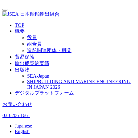
日本船舶輸出組合
TOP
概要
役員
組合員
造船関連団体・機関
貿易保険
輸出船契約実績
出版物
SEA-Japan
SHIPBUILDING AND MARINE ENGINEERING
IN JAPAN 2026
デジタルプラットフォーム
お問い合わせ
03-6206-1661
Japanese
English