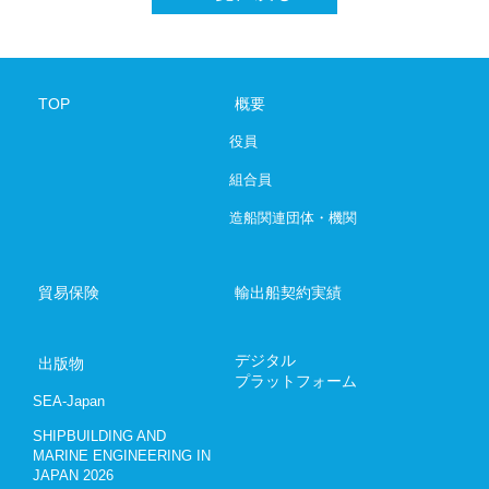
SHIPBUILDING AND MARINE ENGINEE
デジタルプラットフォーム
TOP
概要
役員
お問い合わ
組合員
03-6206-
造船関連団体・機関
Japanese
E
貿易保険
輸出船契約実績
デジタル
出版物
プラットフォーム
SEA-Japan
SHIPBUILDING AND
MARINE ENGINEERING IN
JAPAN 2026